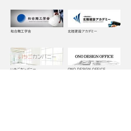
和合館工学舎
北陸建設アカデミー
いちごカンパニー
ONO DESIGN OFFICE
山崎エリナ写真集「土木の肖像
（一）笹口浜中条線 防安国土強靭
Civil Engineers」購入申込書
化（雪寒）防雪柵設置工事