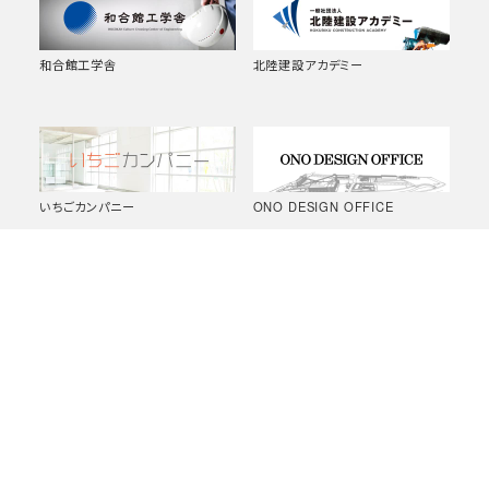
和合館工学舎
北陸建設アカデミー
いちごカンパニー
ONO DESIGN OFFICE
山崎エリナ写真集「土木の肖像
（一）笹口浜中条線 防安国土強靭
Civil Engineers」購入申込書
化（雪寒）防雪柵設置工事