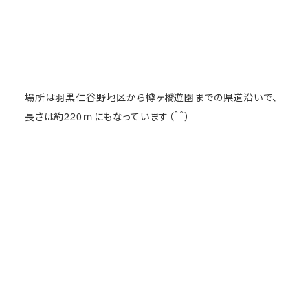
場所は羽黒仁谷野地区から樽ヶ橋遊園までの県道沿いで、
長さは約220ｍにもなっています（＾＾）