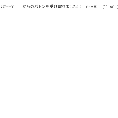
か～？ からのバトンを受け取りました！！ ε- =Ξ г (*゜ω゜) 」