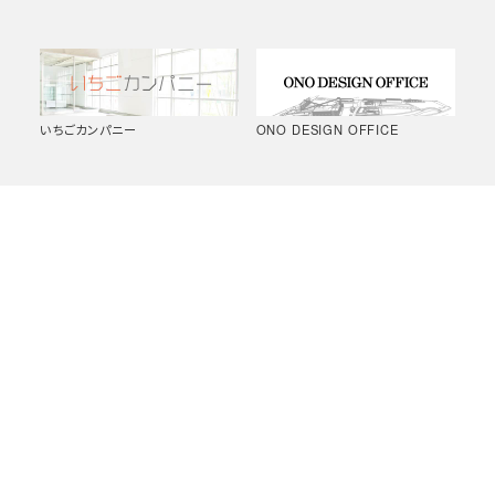
いちごカンパニー
ONO DESIGN OFFICE
山崎エリナ写真集「土木の肖像
（一）笹口浜中条線 防安国土強靭
Civil Engineers」購入申込書
化（雪寒）防雪柵設置工事
紫竹山道路 南紫竹ランプ改良その
R7 鷹ノ巣道路 沼地区外改良その
5工事
9工事